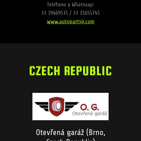
Teléfono y Whatssap:
33 39469535 / 33 31655745
www.autopartsjr.com
CZECH REPUBLIC
Otevřená garáž (Brno,