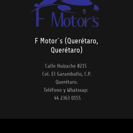
F Motor´s (Querétaro,
Querétaro)
Calle Huizache #215
Col. El Garambullo, C.P.
Querétaro.
Teléfono y Whatssap:
44 2363 0155